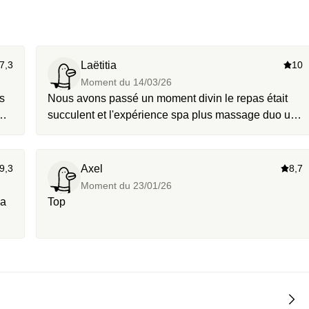
7,3
Laëtitia
10
Moment du
14/03/26
s
Nous avons passé un moment divin le repas était
succulent et l'expérience spa plus massage duo un
régal, je recommande vivement.
9,3
Axel
8,7
Moment du
23/01/26
pa
Top