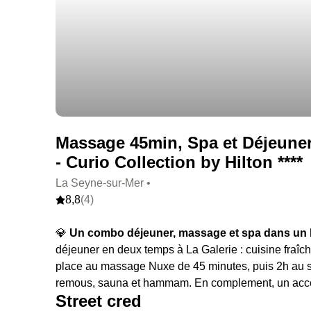
Massage 45min, Spa et Déjeuner
- Curio Collection by Hilton ****
La Seyne-sur-Mer •
8,8
(4)
💎
Un combo déjeuner, massage et spa dans un hô
déjeuner en deux temps à La Galerie : cuisine fraîch
place au massage Nuxe de 45 minutes, puis 2h au spa 
remous, sauna et hammam. En comple
Street cred