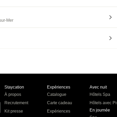
sur-Mer
Staycation
Expériences
Avec nuit
À propos
Catalogue
Hôtels Spa
Recrutement
Carte cadeau
Hôtels avec Pi
En journée
Kit presse
Expériences