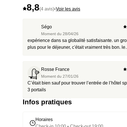
8,8
(4 avis)
•
Voir les avis
Ségo
Moment du
28/04/26
expérience dans sa globalité satisfaisante. un gro
plus pour le déjeuner, c'était vraiment très bon. le
spa était correct.
Rosse France
Moment du
27/01/26
C’était bien sauf pour trouver l’entrée de l’hôtel s
3 portails
Infos pratiques
Horaires
Check-in 10:00 • Check-out 19:00