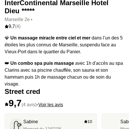
InterContinental Marseille Hotel
Dieu *****
Marseille 2e •
9,7
(4)
💎
Un massage miracle entre ciel et mer
dans l’un des 5
étoiles les plus connus de Marseille, suspendu face au
Vieux-Port dans le quartier du Panier.
👑
Un combo spa puis massage
avec 1h d'accès au spa
Clarins avec sa piscine chauffée, son sauna et son
hammam puis 1h de massage chacun ou de soin du
visage.
Street cred
⭐️
Le highlight :
passez sous la cascade de la piscine,
9,7
détente garantie.
(4 avis)
•
Voir les avis
Sabine
10
Sab
Moment du
12/07/26
Mom