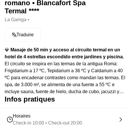
romano • Blancafort Spa
Termal ****
La Garriga •
Traduire
💎
Masaje de 50 min y acceso al circuito termal en un
hotel de 4 estrellas escondido entre jardines y piscina.
El circuito se inspira en las termas de la antigua Roma:
Frigidarium a 17 ºC, Tepidarium a 36 ºC y Caldarium a 40
ºC para encadenar contrastes como mandan las termas. El
spa, de 3.000 m², se alimenta de una fuente a 55 ºC e
incluye sauna, fuente de hielo, ducha de cubo, jacuzzi y
Infos pratiques
zona de descanso.
Horaires
Check-in 10:00 • Check-out 20:00