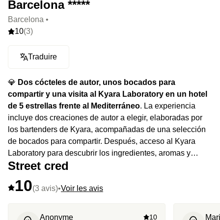
Barcelona *****
Barcelona •
10
(3)
Traduire
💎
Dos cócteles de autor, unos bocados para
compartir y una visita al Kyara Laboratory en un hotel
de 5 estrellas frente al Mediterráneo
. La experiencia
incluye dos creaciones de autor a elegir, elaboradas por
los bartenders de Kyara, acompañadas de una selección
de bocados para compartir. Después, acceso al Kyara
Laboratory para descubrir los ingredientes, aromas y
Street cred
técnicas que dan forma a los cócteles de la casa. El
equipo también podrá ofrecer, de forma opcional, la
10
degustación de uno de sus Martinis de autor.
(3 avis)
•
Voir les avis
Anonyme
10
Mar