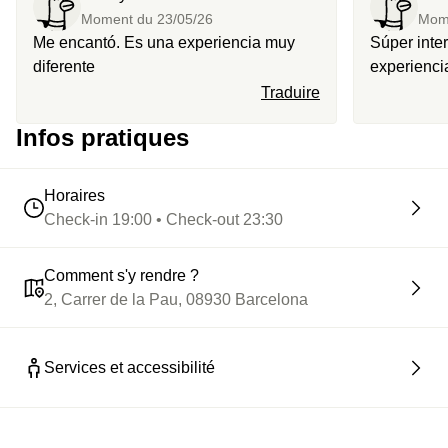
Moment du
23/05/26
Mom
Me encantó. Es una experiencia muy
Súper inte
diferente
experienci
primera!!
Traduire
Infos pratiques
Horaires
Check-in 19:00 • Check-out 23:30
Comment s'y rendre ?
2, Carrer de la Pau, 08930 Barcelona
Services et accessibilité