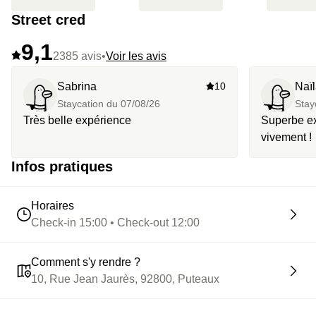
Street cred
9,1
2385 avis
•
Voir les avis
Sabrina
10
Naï
Staycation du
07/08/26
Stay
Très belle expérience
Superbe e
vivement !
Infos pratiques
Horaires
Check-in 15:00 • Check-out 12:00
Comment s'y rendre ?
10, Rue Jean Jaurès, 92800, Puteaux