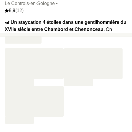
Le Controis-en-Sologne •
8,9
(12)
🎢 Un staycation 4 étoiles dans une gentilhommière du
XVIIe siècle entre Chambord et Chenonceau.
On
commence par quelques brasses dans la piscine (d’avril à
novembre), on poursuit avec une balade sous les chênes
du domaine, avant de passer à table de la Closerie (en
extra). Entre les prairies fleuries, les coins lecture sous les
arbres, la véranda baignée de lumière et les chambres
classiques ou insolites, l’ambiance oscille entre slow life et
campagne chic. Et le tout à quelques minutes des
châteaux de la Loire, des caves de Vouvray et de la forêt
de Cheverny. Déconnexion garantie.
⭐️ Le highlight :
Des lodges arrondis au fond du parc, pour
dormir en mode nature sans sacrifier le lit moelleux ni la
douche chaude.