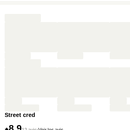
Street cred
8,9
12 avis
•
Voir les avis