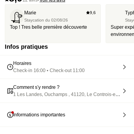
Marie
9,6
Typ
Staycation du
02/08/26
Stay
Top ! Tres belle première découverte
Super expé
environnem
en arrivan
Infos pratiques
avons ador
Horaires
Check-in 16:00 • Check-out 11:00
Comment s'y rendre ?
1 Les Landes, Ouchamps , 41120, Le Controis-en-Solog
Informations importantes