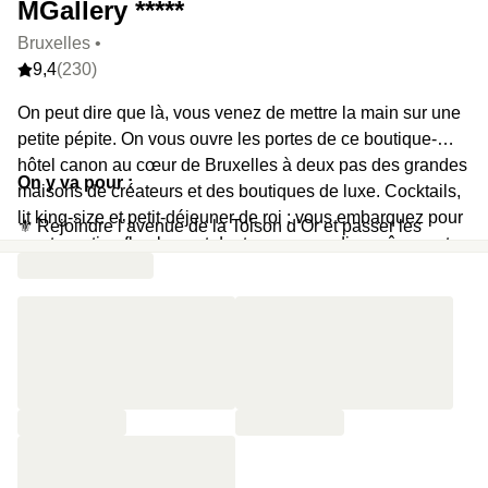
MGallery *****
Bruxelles •
9,4
(230)
On peut dire que là, vous venez de mettre la main sur une
petite pépite. On vous ouvre les portes de ce boutique-
hôtel canon au cœur de Bruxelles à deux pas des grandes
On y va pour :
maisons de créateurs et des boutiques de luxe. Cocktails,
lit king-size et petit-déjeuner de roi : vous embarquez pour
⚜️ Rejoindre l’avenue de la Toison d’Or et passer les
un staycation flamboyant dont vous nous direz sûrement
portes d’un hôtel magnifique
des nouvelles, et des bonnes.
🧳 Faire son check-in et rejoindre directement la chambre
☁️ Découvrir un lit king-size tout moelleux, celui que vous
méritez
😎 Partir en balade dans les rues commerçantes, ou faire
une sieste tout simplement
🍹 Rejoindre le bar en fin de journée pour siroter des