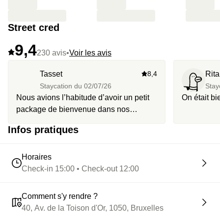
Street cred
9,4
230 avis
•
Voir les avis
Tasset
8,4
Rita
Staycation du
02/07/26
Stay
Nous avions l’habitude d’avoir un petit
On était bi
package de bienvenue dans nos
précédents Staycation et nous avons été
Infos pratiques
un peu déçu de ne pas le retrouver. En
revanche l’équipe Staycation est
toujours très reactive pour répondre à
Horaires
nos diverses interrogations.
Check-in 15:00 • Check-out 12:00
Comment s'y rendre ?
40, Av. de la Toison d'Or, 1050, Bruxelles