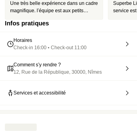
Une très belle expérience dans un cadre
Superbe Li
magnifique. l'équipe est aux petits
service est
oignons et soucieuse du détails.
restaurant,
Infos pratiques
aimable et
prestation 
du Lieu ni d
Horaires
Check-in 16:00 • Check-out 11:00
Comment s'y rendre ?
12, Rue de la République, 30000, Nîmes
Services et accessibilité