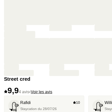
Street cred
9,9
4 avis
•
Voir les avis
Rafidi
10
Wil
Staycation du
28/07/26
Stay