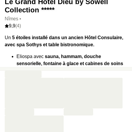
Le Grand Hôtel Dieu by Sowell
Collection *****
Nîmes •
9,9
(4)
Un
5 étoiles installé dans un ancien Hôtel Consulaire,
avec spa Sothys et table bistronomique.
Eliospa avec
sauna, hammam, douche
sensorielle, fontaine à glace et cabines de soins
Sothys.
La Table Consulaire signe une
cuisine
bistronomique
, complétée par un bar à grignoter en
room service.
Des chambres ultra confort avec
literie XXL
.