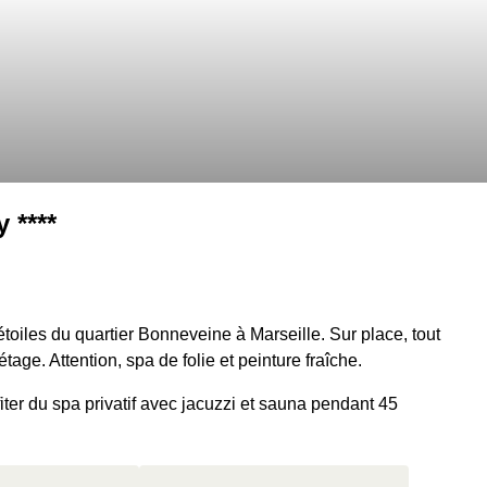
 ****
toiles du quartier Bonneveine à Marseille. Sur place, tout
tage. Attention, spa de folie et peinture fraîche.
iter du spa privatif avec jacuzzi et sauna pendant 45
saison estivale) et on vous a ensuite réservé 2 verres de vin
ut de la suivante, avec en bonus un late check-out pour faire