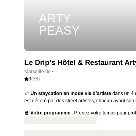
ARTY
PEASY
Le Drip's Hôtel & Restaurant Arty
Marseille 8e •
9
(38)
🎢
Un staycation en mode vie d’artiste
dans un 4 é
est décoré par des street artistes, chacun ayant son é
🍿
Votre programme
: Prenez votre temps pour prof
minutes. On se dirige vers la piscine extérieure (en 
pour la fin de journée. Et les petits dej’ pour le déb
durer le moment.