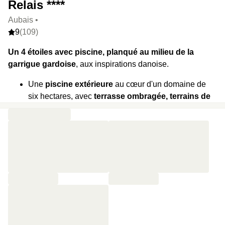
Relais ****
Aubais •
9
(109)
Un 4 étoiles avec piscine, planqué au milieu de la
garrigue gardoise
, aux inspirations danoise.
Une
piscine extérieure
au cœur d'un domaine de
six hectares, avec
terrasse ombragée, terrains de
tennis, padel et pétanque.
Le Spa Délicatesse réunit
hammam, sauna, bain à
remous et cabines de soins
, tandis que le
restaurant Hygge mêle
cuisine du Sud et
inspirations scandinaves.
Des
chalets en bois ultra confortables
, inspirés
des maisons danoises et disséminés au milieu de la
nature.