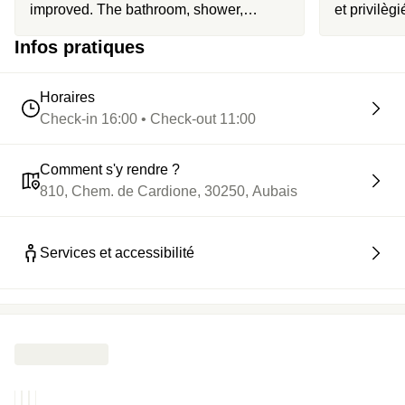
improved. The bathroom, shower,
et privilègi
swimming pool, and jacuzzi were not as
Infos pratiques
clean as expected. On the other hand,
the hotel staff were very friendly,
welcoming, and always helpful. The
Horaires
prices of non-alcoholic drinks a
Check-in 16:00 • Check-out 11:00
Comment s'y rendre ?
810, Chem. de Cardione, 30250, Aubais
Services et accessibilité