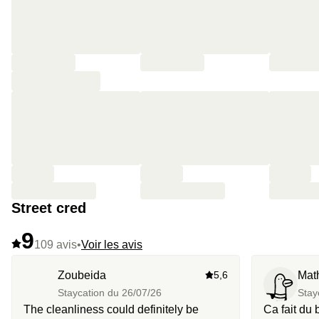
Street cred
9
109 avis
•
Voir les avis
Zoubeida
5,6
Mat
Staycation du
26/07/26
Stay
The cleanliness could definitely be
Ca fait du 