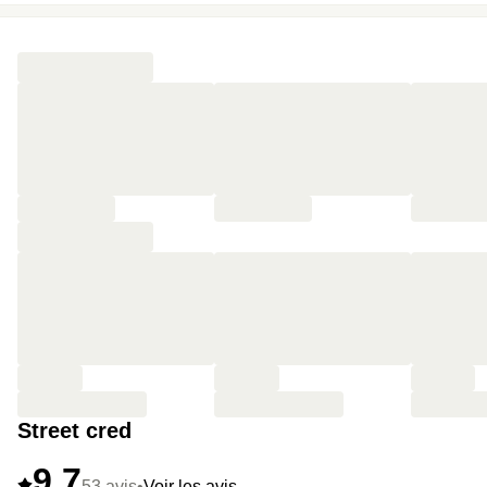
staycations.
🔥
Et plein d’extras :
dégustation de rhums et le brunch
du dimanche à ne pas manquer…
Street cred
9,7
53 avis
•
Voir les avis