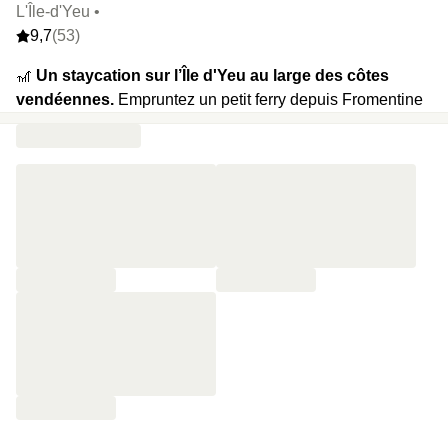
L'Île-d'Yeu •
9,7
(53)
🎢
Un staycation sur l’Île d'Yeu au large des côtes
vendéennes.
Empruntez un petit ferry depuis Fromentine
pour rejoindre ensuite ce 4 étoiles aux allures de maison
de famille de Saint-Sauveur. Une fois sur place, découvrez
tous les trésors de l’île. Mais pensez aussi à profiter du spa
Nuxe, du rooftop (en saison estivale) et du magnifique
jardin de l’hôtel avec seulement 22 chambres et suites
colorées et une façade décorées de pierres et de stucs
blancs qui rappellent l’architecture de l’ile.
🍿
Votre programme :
piscine intérieure avec nage à
contre-courant, piscine extérieure en saison, hammam,
billard, welcome drinks, tapas, location de vélos et petit-
déjeuner le lendemain.
⭐️
Le highlight :
l’hôtel est ouvert à l’année pour rester un
vrai lieu de vie pour les locaux. Parfait pour les