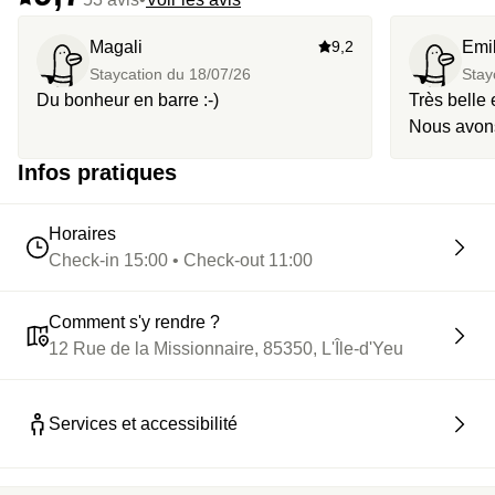
Magali
9,2
Emil
Staycation du
18/07/26
Stay
Du bonheur en barre :-)
Très belle 
Nous avons
ce superbe 
Infos pratiques
découverte.
Tout était 
personnel 
Horaires
les autres.
Check-in 15:00 • Check-out 11:00
Comment s'y rendre ?
12 Rue de la Missionnaire, 85350, L'Île-d'Yeu
Services et accessibilité