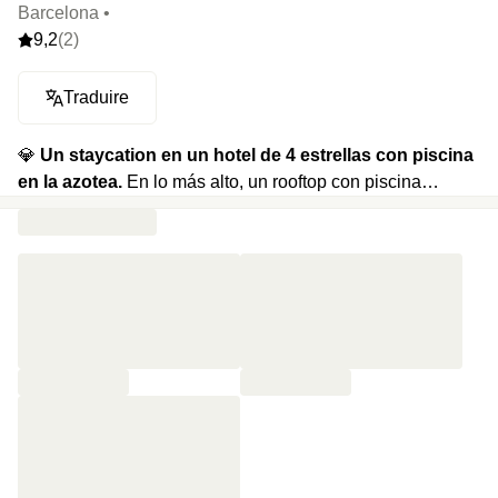
Barcelona •
9,2
(2)
Traduire
💎
Un staycation en un hotel de 4 estrellas con piscina
en la azotea.
En lo más alto, un rooftop con piscina
exterior y terraza solárium. Abajo, restaurante
mediterráneo y bar de cócteles. Sauna y una pequeña
sala de fitness completan el conjunto.