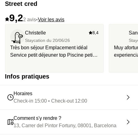
Street cred
9,2
2 avis
•
Voir les avis
Christelle
8,4
San
Staycation du
20/06/26
Stay
Très bon séjour Emplacement idéal
Muy afortu
Service petit déjeuner top Piscine petite
experienci
surtout qd on tombe en même temps qu
buenas ofe
un groupe de jeunes garçons qui font la
Infos pratiques
fête mais l hôtel n y est pour rien
Horaires
Check-in 15:00 • Check-out 12:00
Comment s'y rendre ?
13, Carrer del Pintor Fortuny, 08001, Barcelona