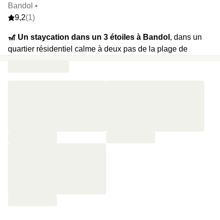
Bandol •
9,2
(1)
🎢 Un staycation dans un 3 étoiles à Bandol
, dans un
quartier résidentiel calme à deux pas de la plage de
Renecros.
🍿 Votre programme :
un verre de vin par personne à
l’arrivée, un petit-déjeuner le lendemain matin et un late
check-out à 13h pour profiter encore un peu du soleil.
⭐️ Le highlight :
toutes les plus belles adresses de la
région sont à portée de main, les calanques de Cassis, les
îles de Bendor et des Embiez, Sanary sur Mer…
🔥 Et en extras :
une bouteille de champagne en room-
service.