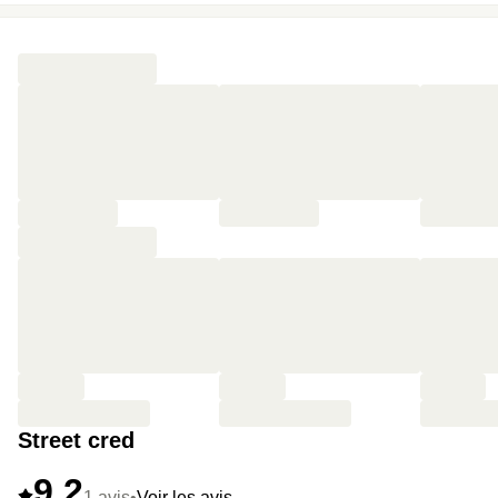
Street cred
9,2
1 avis
•
Voir les avis