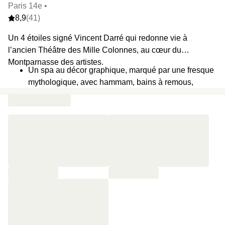
Paris 14e •
8,9
(41)
Un 4 étoiles signé Vincent Darré qui redonne vie à
l’ancien Théâtre des Mille Colonnes, au cœur du
Montparnasse des artistes.
Un spa au décor graphique, marqué par une fresque
mythologique, avec hammam, bains à remous,
bassin chauffé et une salle de sport spacieuse.
Le bar Picabia, inspiré des cabarets de la Rive
Gauche, propose des cocktails créatifs
accompagnés de tapas.
Des chambres spacieuses qui pousse l'univers de
l'hôtel au max.