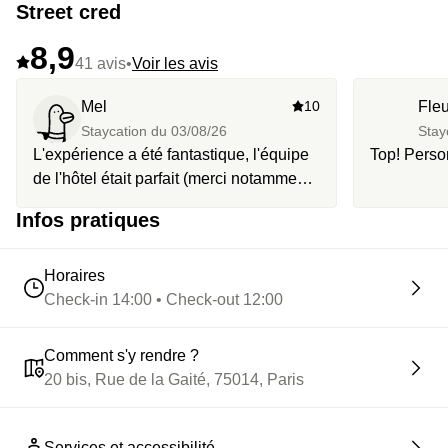
Street cred
8,9
41 avis
•
Voir les avis
Mel
10
Fleu
Staycation du
03/08/26
Stay
L'expérience a été fantastique, l'équipe
Top! Person
de l'hôtel était parfait (merci notamment
Nathan qui nous a très bien accueilli).
Infos pratiques
Horaires
Check-in 14:00 • Check-out 12:00
Comment s'y rendre ?
20 bis, Rue de la Gaité, 75014, Paris
Services et accessibilité