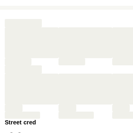
🛌 S’endormir comme une star dans un lit XXL
🥐 Prendre son petit-déjeuner avec vue panoramique
🏝 Passer la matinée à la plage grâce au check-out
repoussé à 13h
Street cred