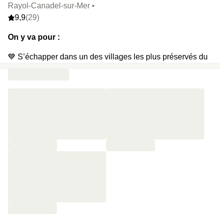
Rayol-Canadel-sur-Mer •
9,9
(29)
On y va pour :
💙 S’échapper dans un des villages les plus préservés du
Var à 30mn de Saint-Tropez
🌊 Découvrir une vue à couper le souffle depuis la suite
entre ciel, piscine et mer
🍪 Être accueilli comme un VIP avec des cookies faits-
maison dans la chambre
☕️ Emmener son +1 boire un thé dans le salon de l’hôtel
☀️ Ne rater le coucher de soleil sur la terrasse pour rien au
monde
🐬 Ou en profiter depuis la piscine chauffée en saison