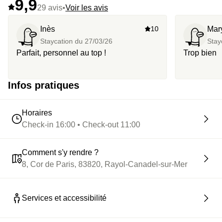
9,9
29 avis
•
Voir les avis
Inès
10
Mar
Staycation du
27/03/26
Stay
Parfait, personnel au top !
Trop bien
Infos pratiques
Horaires
Check-in 16:00 • Check-out 11:00
Comment s'y rendre ?
8, Cor de Paris, 83820, Rayol-Canadel-sur-Mer
Services et accessibilité