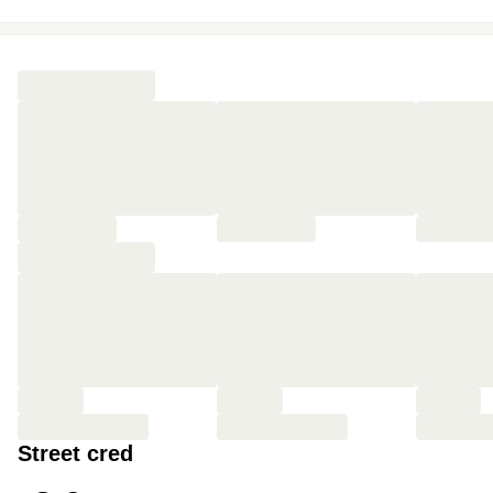
👀 Visiter tous les hauts-lieux d’Arras situés non-loin, dont
les places arrageoises
🏰 Revenir dans la bâtisse la plus typique de la ville à
l’heure du dîner
🥘 S’installer à la table du CLUSIUS pour un superbe
entrée-plat-dessert
🥐 Se lever à l’heure pour profiter des petits dej’ du
lendemain
Street cred