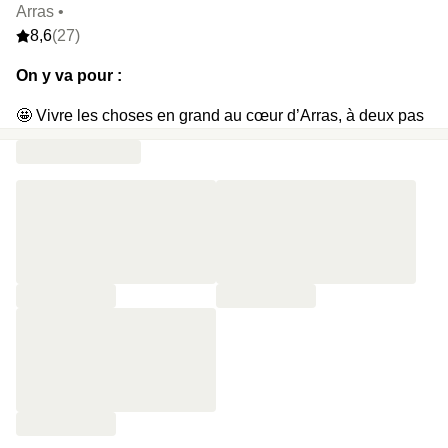
Arras •
8,6
(27)
On y va pour :
🤩 Vivre les choses en grand au cœur d’Arras, à deux pas
du quartier historique
🙌 S’installer dans un ancien monastère Jésuite du 17ème
transformé en 4 étoiles
⭐️ Être frappé par l’histoire des lieux dès son arrivée
👶 Se sentir tout petit dans la cour en apercevant le Beffroi
classé à l’UNESCO
🥂 Être accueilli•es par deux verres de Rhubibulle, un
pétillant sans alcool (très, très bon)
⚡️ Tomber sous le charme et commander une bouteille
(en
add-on)