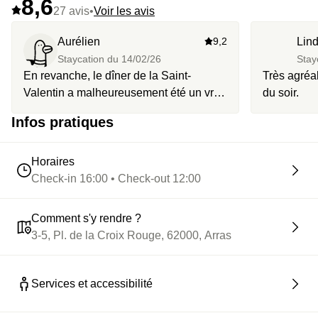
8,6
27 avis
•
Voir les avis
Aurélien
9,2
Lin
Staycation du
14/02/26
Stay
En revanche, le dîner de la Saint-
Très agréab
Valentin a malheureusement été un vrai
du soir.
point noir. Nous avons attendu près de 2
Infos pratiques
heures avant d’être servis, sans réelle
explication. Nous demandons le
remboursement intégral du restaurant
Horaires
pour cette soirée.
Check-in 16:00 • Check-out 12:00
Comment s'y rendre ?
3-5, Pl. de la Croix Rouge, 62000, Arras
Services et accessibilité