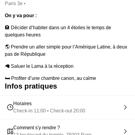
Paris 3e •
On y va pour :
🏨 Décider d’habiter dans un 4 étoiles le temps de
quelques heures
🌎 Prendre un aller simple pour l’Amérique Latine, à deux
pas de République
🦙 Saluer le Lama à la réception
🛏️ Profiter d’une chambre canon, au calme
Infos pratiques
🤩 S’étaler de tout son long sur le lit king size
🏊‍♀️ Rejoindre le toit pour profiter de la piscine en rooftop
Horaires
Check-in 11:00 • Check-out 20:00
☀️ Prendre un bain de soleil sur les hauteurs de Paris
🍽️ Redescendre jusqu’au restaurant et oser traverser les
Comment s'y rendre ?
cuisines…
13 boulevard du temple, 75003 Paris