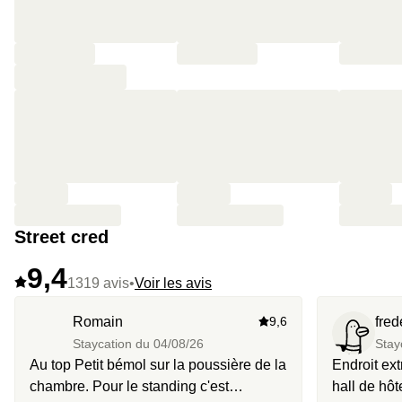
Street cred
9,4
1319 avis
•
Voir les avis
Romain
9,6
fred
Staycation du
04/08/26
Stay
Au top Petit bémol sur la poussière de la
Endroit ext
chambre. Pour le standing c'est
hall de hôt