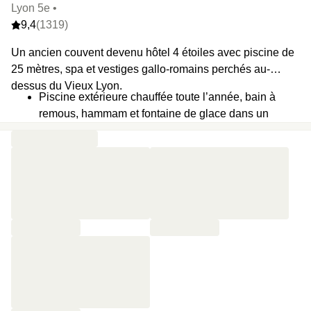
Lyon 5e •
9,4
(1319)
Un ancien couvent devenu hôtel 4 étoiles avec piscine de
25 mètres, spa et vestiges gallo-romains perchés au-
dessus du Vieux Lyon.
Piscine extérieure chauffée toute l’année, bain à
remous, hammam et fontaine de glace dans un
espace pensé en refuge minéral.
Les Téléphones, restaurant bistronomique sous les
voûtes historiques qui propose une cuisine de
saison, gourmande et engagée.
Installé dans un couvent du XIXe siècle au sommet
de la colline de Fourvière, à deux pas de la basilique
et du théâtre antique.