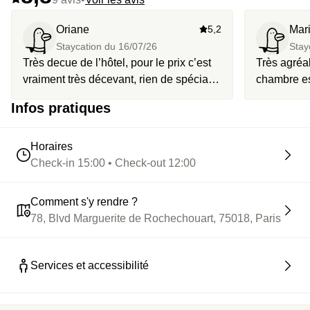
Oriane
5,2
Mar
Staycation du
16/07/26
Stay
Très decue de l’hôtel, pour le prix c’est
Très agréabl
vraiment très décevant, rien de spécial.
chambre est
Je ne reviendrai pas
juste en fa
Infos pratiques
désagréabl
Horaires
Check-in 15:00 • Check-out 12:00
Comment s'y rendre ?
78, Blvd Marguerite de Rochechouart, 75018, Paris
Services et accessibilité