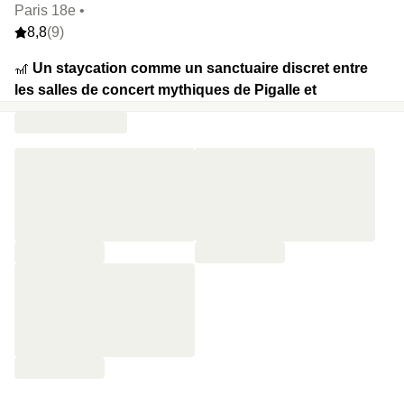
Paris 18e •
8,8
(9)
🎢
Un staycation comme un sanctuaire discret entre
les salles de concert mythiques de Pigalle et
Montmartre.
Avec seulement 16 chambres, dont 4 duplex
ultra-stylés, ce 4 étoiles confidentiel fait le lien parfait entre
la bouillonnante scène musicale du 18ᵉ et un refuge
design signé Abel Nahmias et Julien Labrousse.
Insonorisation impeccable, bois d’eucalyptus sur-mesure,
plafonds sculptés et inspiration wabi-sabi : l’élégance se
niche dans chaque détail. À deux pas des salles iconiques
de l’Élysée Montmartre et du Trianon, mais assez loin pour
que vous dormiez sur vos deux oreilles, cet hôtel offre une
pause feutrée au cœur d’un quartier en pleine
effervescence.
⭐️
Le highlight :
Une salle de projection secrète, décorée
de trésors nostalgiques comme une rare collection de