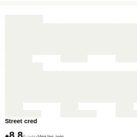
Laserdiscs, transporte les visiteurs dans l’univers des
années 80 et 90, entre films cultes et concerts
emblématiques.
🔥
Et plein d’extras :
Visite des deux salles
emblématiques de Pigalle, goûter, bouquet champêtre,
champagne et late chek-out 14h.
Street cred
8,8
9 avis
•
Voir les avis