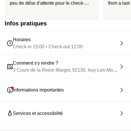
peu de délai d'attente pour le check-
from a last
in/out. Personnel disponible, agréable et
à l'écoute. Tous les services inclus dans
Infos pratiques
la réservation étaient au rdv. Super petit
déjeuner maison ! Je recommande sans
hésiter.
Horaires
Check-in 15:00 • Check-out 12:00
Comment s'y rendre ?
3 Cours de la Reine Margot, 92130, Issy-Les-Moulineaux
Informations importantes
Services et accessibilité