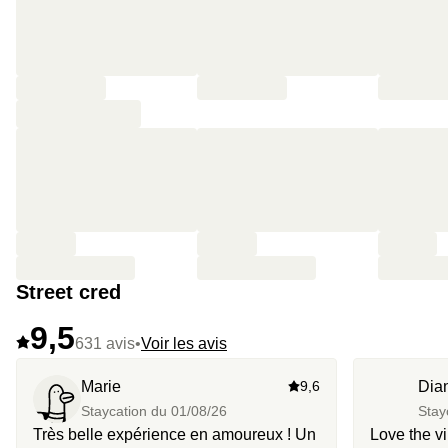
Street cred
9,5
631 avis
•
Voir les avis
Marie
9,6
Dia
Staycation du
01/08/26
Stay
Très belle expérience en amoureux ! Un
Love the vi