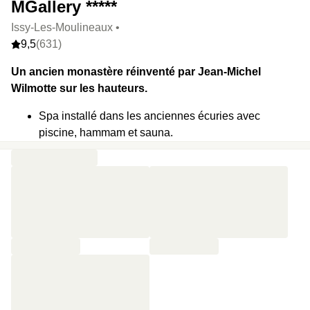
MGallery *****
Issy-Les-Moulineaux •
9,5
(631)
Un ancien monastère réinventé par Jean-Michel
Wilmotte sur les hauteurs.
Spa installé dans les anciennes écuries avec
piscine, hammam et sauna.
Rooftop panoramique et jardin clos de 9 000 m² avec
vues sur la Tour Eiffel.
Dîners dans les caves voûtées du bar à cocktails ou
sous les voûtes du restaurant Le Marguerite 1606.