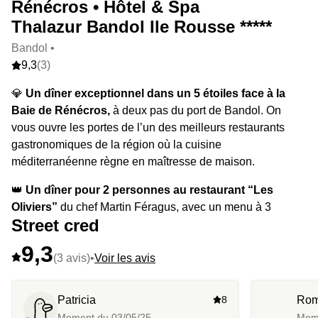
Rénécros • Hôtel & Spa
Thalazur Bandol Ile Rousse *****
Bandol •
9,3
(3)
💎
Un dîner exceptionnel dans un 5 étoiles face à la
Baie de Rénécros,
à deux pas du port de Bandol. On
vous ouvre les portes de l’un des meilleurs restaurants
gastronomiques de la région où la cuisine
méditerranéenne règne en maîtresse de maison.
👑
Un dîner pour 2 personnes au restaurant “Les
Oliviers”
du chef Martin Féragus, avec un menu à 3
Street cred
escales composé uniquement de produits frais, avec des
cocktails de fruits et une carte des vins à tomber par terre.
9,3
(3 avis)
•
Voir les avis
⭐️
Le highlight :
Le coucher de soleil depuis le resto,
soyez prêts.
Patricia
8
Rom
🔥
Et en extra,
la possibilité de jouer les gourmands et
Moment du
03/05/25
Mom