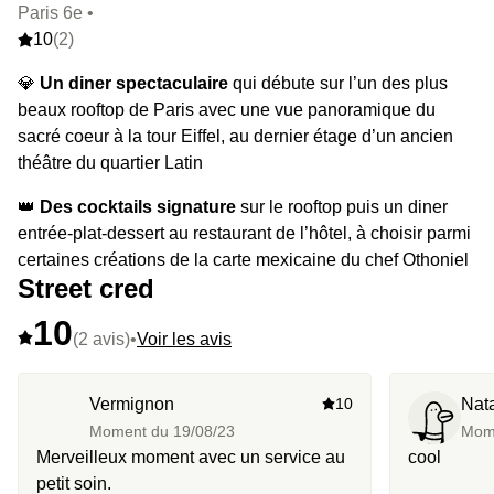
Paris 6e •
10
(2)
💎
Un diner spectaculaire
qui débute sur l’un des plus
beaux rooftop de Paris avec une vue panoramique du
sacré coeur à la tour Eiffel, au dernier étage d’un ancien
théâtre du quartier Latin
👑
Des cocktails signature
sur le rooftop puis un diner
entrée-plat-dessert au restaurant de l’hôtel, à choisir parmi
certaines créations de la carte mexicaine du chef Othoniel
Street cred
Alvarez Castaneda
10
⭐️
Le highlight :
le rooftop à 360° sur tout Paris, des
(2 avis)
•
Voir les avis
Invalides au Sacré-coeur, de la Tour Eiffel à Notre-Dame
pour vous faire tourner la tête.
Vermignon
10
Nat
Moment du
19/08/23
Mom
Merveilleux moment avec un service au
cool
petit soin.