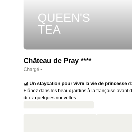
QUEEN'S
TEA
Château de Pray ****
Chargé •
🎢 Un staycation pour vivre la vie de princesse
da
Flânez dans les beaux jardins à la française avant d
direz quelques nouvelles.
🍿 Votre programme :
L'accès au salon de thé pour
maison par personne, visite de caves à 5 minutes du 
lendemain.