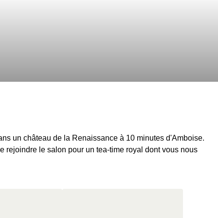
ns un château de la Renaissance à 10 minutes d'Amboise.
e rejoindre le salon pour un tea-time royal dont vous nous
 un tea-time avec une boisson chaude et une part de cake
château avec dégustation de vin et petit-déjeuner de rois le