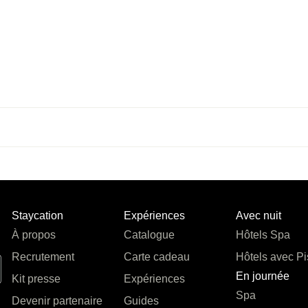
Staycation
Expériences
Avec nuit
À propos
Catalogue
Hôtels Spa
Recrutement
Carte cadeau
Hôtels avec Pi
En journée
Kit presse
Expériences
Spa
Devenir partenaire
Guides