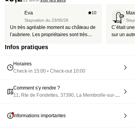
Eva
10
Max
Staycation du
23/05/26
Stay
Un très agréable moment au château de
C’était une
l'aubriere. Les propriétaires sont très
sur un autr
gentils et le restaurant est vraiment
Infos pratiques
exceptionnel ! On c'est régalé Très beau
château et le domaine est génial avec
présence d'animaux, poules et cheval 🐎
Horaires
Check-in 15:00 • Check-out 10:00
Comment s'y rendre ?
11, Rte de Fondettes, 37390, La Membrolle-sur-Choisille
Informations importantes