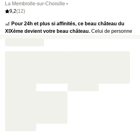
La Membrolle-sur-Choisille •
9,2
(12)
🎢
Pour 24h et plus si affinités, ce beau château du
XIXème devient votre beau château.
Celui de personne
d’autre. Marchez sur les pas d’Ernest Martell, l’ancien
propriétaire des lieux, profitez du bar, de la belle terrasse
et terminez la journée au coin du feu. C’est donc ça, la vie
de château.
🍿
Votre programme :
promenade dans le domaine, bain
de soleil au bord de la piscine extérieure, dîner en tête à
tête et petit dej’ de roi le lendemain matin.
⭐️
Le highlight :
la plupart des produits du restaurant
viennent tout droit de producteurs locaux, c’est beau.
🔥
Et plein d’extras :
un late check-out, du champagne en
room-service, des cocktails…