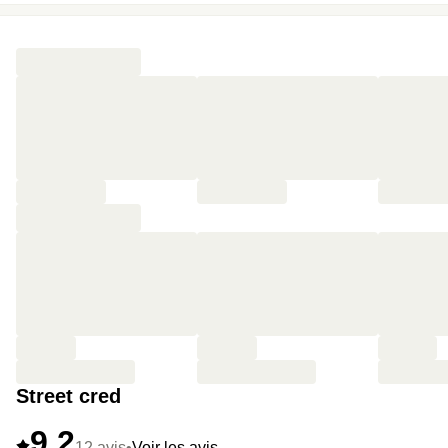
Street cred
9,2
12 avis
•
Voir les avis