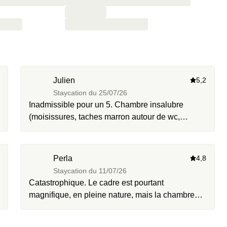
Julien
5,2
Staycation du
25/07/26
Inadmissible pour un 5. Chambre insalubre
(moisissures, taches marron autour de wc,
déchets, insectes) et délabrée (vitre/meuble
cassés, tapisserie trouée, porte bloquée, 0
pression d’eau). Réponse réception: "C'est
Perla
4,8
normal à 350€". Preuves à l'appui.
Staycation du
11/07/26
Catastrophique. Le cadre est pourtant
magnifique, en pleine nature, mais la chambre
était tout simplement inadmissible pour un hôtel à
presque 500 € la nuit. Nous avons été installés