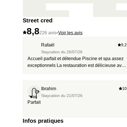
Street cred
8,8
226 avis
•
Voir les avis
Rafaël
9,2
Staycation du
26/07/26
Accueil parfait et détendue Piscine et spa assez
exceptionnels La restauration est délicieuse avec
une carte qui n’est pas à rallonge et que des
produits frais. Le service est aux petits soins Je
recommande
Ibrahim
10
Staycation du
21/07/26
Parfait
Infos pratiques