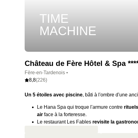
TIME
MACHINE
Château de Fère Hôtel & Spa ***
Fère-en-Tardenois •
8,8
(226)
Un 5 étoiles avec piscine
, bâti à l'ombre d'une an
Le Hana Spa qui troque l'armure contre
rituel
air
face à la forteresse.
Le restaurant Les Fables
revisite la gastron
inspiré de Jean de La Fontaine.
Un domaine de 24 hectares dominé par les
ve