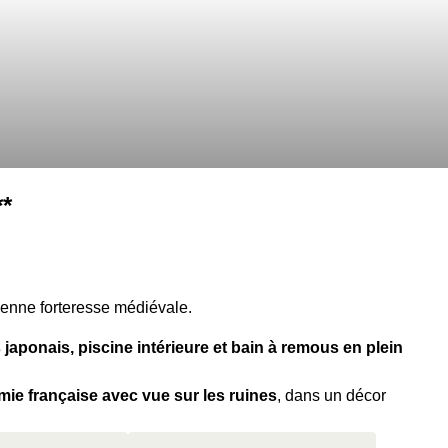
**
cienne forteresse médiévale.
s japonais, piscine intérieure et bain à remous en plein
omie française avec vue sur les ruines
, dans un décor
stiges d'un château fort du XIIIᵉ siècle
, reliés par un