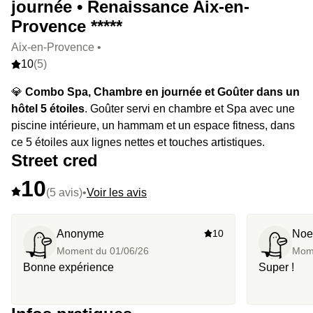
journée • Renaissance Aix-en-
Provence *****
Aix-en-Provence •
10
(5)
💎
Combo Spa, Chambre en journée et Goûter dans un
hôtel 5 étoiles
. Goûter servi en chambre et Spa avec une
piscine intérieure, un hammam et un espace fitness, dans
ce 5 étoiles aux lignes nettes et touches artistiques.
Street cred
10
(5 avis)
•
Voir les avis
Anonyme
10
Noe
Moment du
01/06/26
Mom
Bonne expérience
Super !