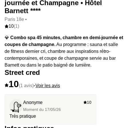
journée et Champagne • Hôtel
Barnett ****
Paris 18e •
10
(1)
💎
Combo spa 45 minutes, chambre en demi-journée et
coupes de champagne.
Au programme : sauna et salle
de fitness dernier cri, chambre aux inspirations rétro-
contemporaines, et coupe de champagne servie au bar
Barnett ou dans le patio baigné de lumière.
Street cred
10
(1 avis)
•
Voir les avis
Anonyme
10
Moment du
17/05/26
Très pratique