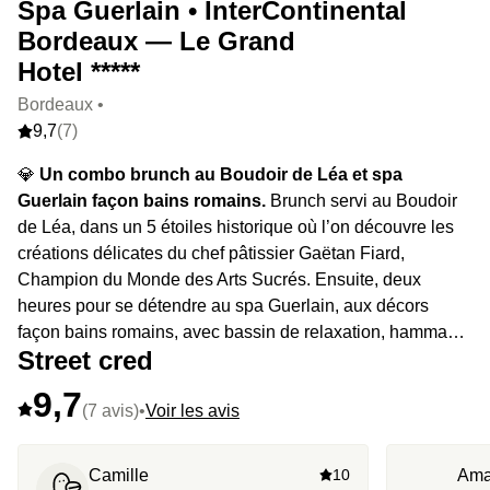
Spa Guerlain • InterContinental
Bordeaux — Le Grand
Hotel *****
Bordeaux •
9,7
(7)
💎
Un combo brunch au Boudoir de Léa et spa
Guerlain façon bains romains.
Brunch servi au Boudoir
de Léa, dans un 5 étoiles historique où l’on découvre les
créations délicates du chef pâtissier Gaëtan Fiard,
Champion du Monde des Arts Sucrés. Ensuite, deux
heures pour se détendre au spa Guerlain, aux décors
façon bains romains, avec bassin de relaxation, hammam
Street cred
et sauna.
9,7
(7 avis)
•
Voir les avis
Camille
10
Ama