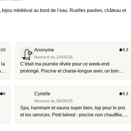
, bijou médiéval au bord de l’eau. Ruelles pavées, château et
'une heure.
10
Anonyme
9,3
Moment du
24/05/26
 la
C’était ma journée rêvée pour ce week-end
prolongé. Piscine et chaise-longue avec un bon
bouquin. Le petit déjeuner était super bon aussi, je
me suis dit que je reviendrai.
6
Cyrielle
9,3
Moment du
06/09/25
Spa, hammam et sauna super bien, top pour le prix
et les services. Petit bémol : piscine non chauffée,
un peu regrettable. Surprise indiquée à l’accueil
h
mais oubliée, ce qui m’a déçue. Cela arrive, malgré