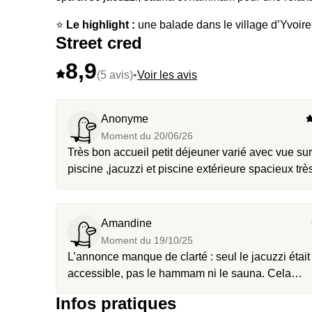
⭐️
Le highlight :
une balade dans le village d’Yvoire
Street cred
Léman à perte de vue. Du pur charme..
8,9
🔥
Et en extra,
optez pour un massage californien d
(5 avis)
•
Voir les avis
Anonyme
Moment du
20/06/26
Très bon accueil petit déjeuner varié avec vue sur
piscine ,jacuzzi et piscine extérieure spacieux très
belle expérience 🙏
Amandine
Moment du
19/10/25
L’annonce manque de clarté : seul le jacuzzi était
accessible, pas le hammam ni le sauna. Cela
devrait être précisé, surtout si l’on vient le matin
Infos pratiques
pour déjeuner — il est peu logique d’attendre 15 