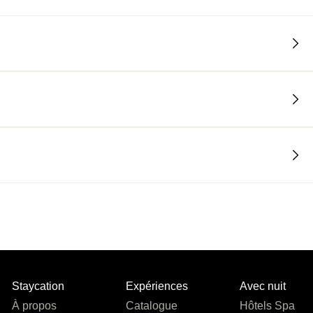
tout expérience positive.
Staycation
Expériences
Avec nuit
À propos
Catalogue
Hôtels Spa