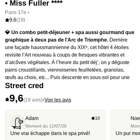
• Miss Fuller ****
Paris 17e •
9,6
(19)
💎 Un combo petit-déjeuner + spa aussi gourmand que
graphique à deux pas de l’Arc de Triomphe.
Derrière
une façade haussmannienne du XIXᵉ, cet hôtel 4 étoiles
revisite l’Art nouveau à coups de fresques vibrantes et
d’alcôves végétales. À l’heure du petit déj’, on y déguste
pains croustillants, viennoiseries feuilletées, granolas,
œufs au choix, etc... Puis descente en sous-sol pour une
Street cred
heure de sauna + jacuzzi, rien que pour vous. Un voyage
gustatif qui suit les saisons, dans un cadre où chaque
9,6
détail rend hommage à Loïe Fuller, figure centrale de la
(19 avis)
•
Voir les avis
scène artistique parisienne de la Belle Époque et
pionnière de la danse moderne.
Adam
10
Noe
Moment du
12/07/26
Mom
⭐️ Le highlight :
Petit-déjeuner sous la coupole baignée
Une vrai échappe dans le spa privé!
Un pur mom
de lumière, qui a été pensée comme un voyage au fil des