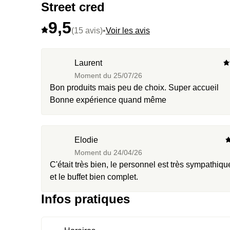
Street cred
9,5
(15 avis)
•
Voir les avis
Laurent
Moment du
25/07/26
Bon produits mais peu de choix. Super accueil
Bonne expérience quand même
Elodie
Moment du
24/04/26
C'était très bien, le personnel est très sympathiqu
et le buffet bien complet.
Infos pratiques