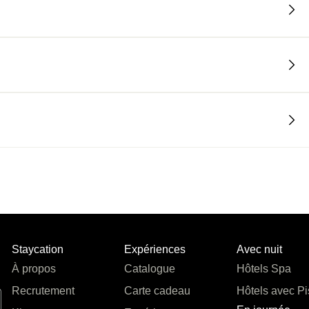
Staycation
Expériences
Avec nuit
À propos
Catalogue
Hôtels Spa
Recrutement
Carte cadeau
Hôtels avec Pi