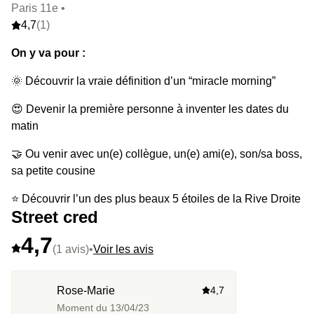
Paris 11e •
4,7
(1)
On y va pour :
🌞 Découvrir la vraie définition d’un “miracle morning”
😍 Devenir la première personne à inventer les dates du
matin
🤝 Ou venir avec un(e) collègue, un(e) ami(e), son/sa boss,
sa petite cousine
⭐ Découvrir l’un des plus beaux 5 étoiles de la Rive Droite
Street cred
🍫 Faire une entrée remarquable dans une ancienne
4,7
chocolaterie parisienne
(1 avis)
•
Voir les avis
🍃 S’installer devant de grandes baies vitrées et profiter de
la lumière naturelle
Rose-Marie
4,7
Moment du
13/04/23