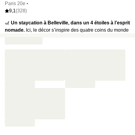
Paris 20e •
9,1
(328)
🎢
Un staycation à Belleville, dans un 4 étoiles à l’esprit
nomade.
Ici, le décor s’inspire des quatre coins du monde
: murs patinés, tissus voyageurs, lanternes marocaines. En
bas, Ernest & Souad ont pris leurs quartiers et débordent
jusque dans la rue piétonne. Leur cuisine généreuse,
locale, bio et végétale rythme la journée : chia pudding,
yaourt grec, tartines, fruits secs et jus pressé le matin ;
pâtisseries maison l’après-midi. Le tout au service d’un
projet solidaire qui finance l’aide alimentaire et soutient
l’insertion professionnelle. Et pour finir en douceur : late
check-out jusqu’à 14h.
⭐️
Le highlight :
Le petit-déj et les pâtisseries signées
Ernest & Souad, fusion rare entre gourmandise,
engagement et cuisine végétale parisienne.