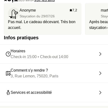
Anonyme
7,2
mar
Staycation du
29/07/26
Stay
Pas mal. Le cadeau décevant. Très bon
Après bea
accueil.
staycation 
bien … pas
Infos pratiques
cela aurait 
Pour le pet
l’annonce a
Horaires
n’y a meme
Check-in 15:00 • Check-out 14:00
Comment s'y rendre ?
3, Rue Lemon, 75020, Paris
Services et accessibilité