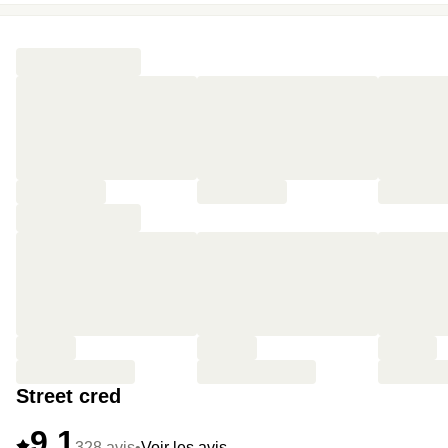
Street cred
9,1
328 avis
•
Voir les avis