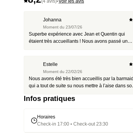
(4 avis)
•
Voir les avis
Johanna
Moment du
23/07/26
Superbe expérience avec Jean et Quentin qui
étaient très accueillants ! Nous avons passé un
super moment !
Estelle
Moment du
22/02/26
Nous avons été très bien accueillis par la barmai
qui a tout de suite su nous mettre à l'aise dans so
espace de travail. Les discussions étaient fluides 
Infos pratiques
elle cherchait vraiment à connaître nos attentes. 
recommande vivement !!
Horaires
Check-in 17:00 • Check-out 23:30