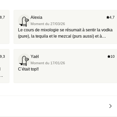
8,7
Alexia
4,7
Moment du
27/03/26
Le cours de mixologie se résumait à sentir la vodka
(pure), la tequila et le mezcal (purs aussi) et à
tremper les lèvres dans un shot. Le « cocktail » de
ce 4* s’avère être une ginger beer. Conseil : gardez
votre argent.
9,3
Yaël
10
Moment du
17/01/26
d
C'était top!!
n
et
Je