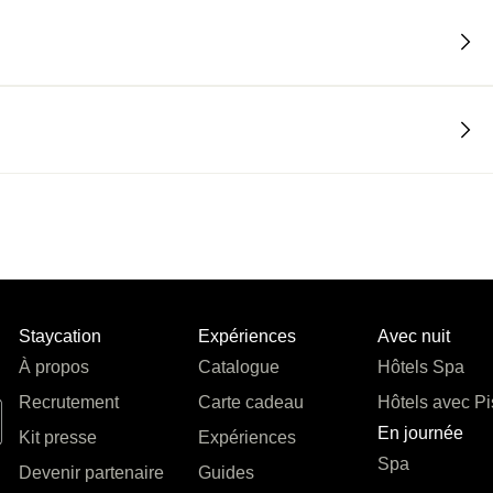
Staycation
Expériences
Avec nuit
À propos
Catalogue
Hôtels Spa
Recrutement
Carte cadeau
Hôtels avec Pi
En journée
Kit presse
Expériences
Spa
Devenir partenaire
Guides