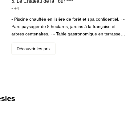
5
.
Le Château de la Tour
*
*
*
*
• +4
- Piscine chauffée en lisière de forêt et spa confidentiel. · -
Parc paysager de 8 hectares, jardins à la française et
arbres centenaires. · - Table gastronomique en terrasse
sur le parc, bar feutré dans l’esprit château : dîner suivi
d’un dernier verre au coin du feu.
Découvrir les prix
.
esles