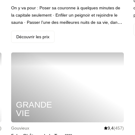
On y va pour : Poser sa couronne à quelques minutes de
la capitale seulement · Enfiler un peignoir et rejoindre le
sauna · Passer l’une des meilleures nuits de sa vie, dans
le calme le plus complet · Commencer la journée du
lendemain avec un petit-déjeuner royal dans la salle des
Découvrir les prix
fresques
.
.
GRANDE
VIE
)
Gouvieux
9,4
(457)