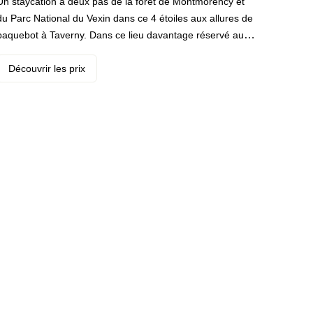
Un staycation à deux pas de la forêt de Montmorency et
du Parc National du Vexin dans ce 4 étoiles aux allures de
paquebot à Taverny. Dans ce lieu davantage réservé aux
corporates, c'est bien vous qui profiterez du calme des
environs et de la proximité avec la capitale pour couper
Découvrir les prix
votre routine le temps de quelques heures. · Votre
programme : promenade dans la forêt, sauna, fitness et
petit dej’ de roi le lendemain matin. · ️ Le highlight : faites
un détour par l’église gothique Notre-Dame-de-
l’Assomption, un monument classé à deux pas de l’hôtel.