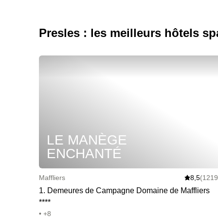
Presles : les meilleurs hôtels sp
LE MANÈGE
ENCHANTÉ
Maffliers
8,5
(1219
1
.
Demeures de Campagne Domaine de Maffliers
*
*
*
*
• +8