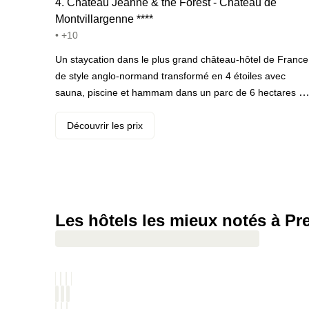
4
.
Château Jeanne & the Forest - Château de
Montvillargenne
*
*
*
*
• +10
Un staycation dans le plus grand château-hôtel de France
de style anglo-normand transformé en 4 étoiles avec
sauna, piscine et hammam dans un parc de 6 hectares à
deux pas de Chantilly. · Votre programme : balade dans le
parc de 6 hectares, bain de soleil en terrasse, ping-pong,
Découvrir les prix
billard baby-foot puis spa Maison Codage avec piscine
intérieure, sauna, hammam et salle de fitness dans
l’après-midi. En début de soirée, macarons et coupe de
champagne au bar, puis petit-déjeuner le lendemain matin
· ️ Le highlight : le château a été construit et habité par la
Les hôtels les mieux notés à Pr
famille Rothschild.