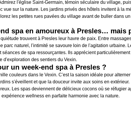
Admirez l'église Saint-Germain, témoin séculaire du village, pui
 vue sur la nature. Les jardins privés des hôtels invitent à la m
lorez les petites rues pavées du village avant de buller dans u
end spa en amoureux à Presles… mais 
 quiétude trouvent à Presles leur havre de paix. Entre massag
 parc naturel, l'intimité se savoure loin de l'agitation urbaine
séances de spa ressourçantes. Ils apprécient particulièrement 
e d'exploration des sentiers du Vexin.
our un week-end spa à Presles ?
mille couleurs dans le Vexin. C'est la saison idéale pour alterne
dins s'éveillent et que la douceur invite aux soins en extérieur.
reux. Les spas deviennent de délicieux cocons où se réfugier 
ne expérience wellness en parfaite harmonie avec la nature.