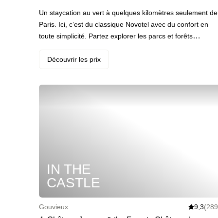
Un staycation au vert à quelques kilomètres seulement de
Paris. Ici, c’est du classique Novotel avec du confort en
toute simplicité. Partez explorer les parcs et forêts
environnants, profitez du sauna et des piscines (en saison
estivale). Le staycation parfait pour ceux qui veulent
Découvrir les prix
s’échapper de Paris pour 24h. · Votre programme :
chambre avec lit queen-size dans la partie Demeure du
domaine, et accès au sauna, à la pétanque et aux jeux de
société. Les samedis, Une projection est prévue dans la
salle de cinéma du domaine, sous réserve de participants
Le lendemain, petit-déjeuner et départ repoussé à 13h en
late check-out. · ️ Le highlight : passer faire un coucou aux
chevaux dans leur manège. · Et en extra : du champagne
IN THE
CASTLE
Gouvieux
9,3
(289