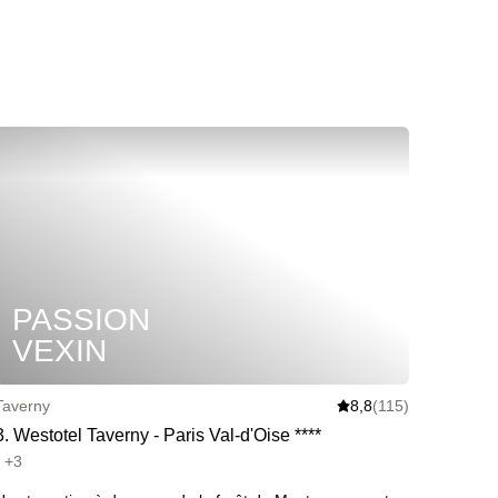
PASSION
VEXIN
Taverny
8,8
(115)
3
.
Westotel Taverny - Paris Val-d'Oise
*
*
*
*
• +3