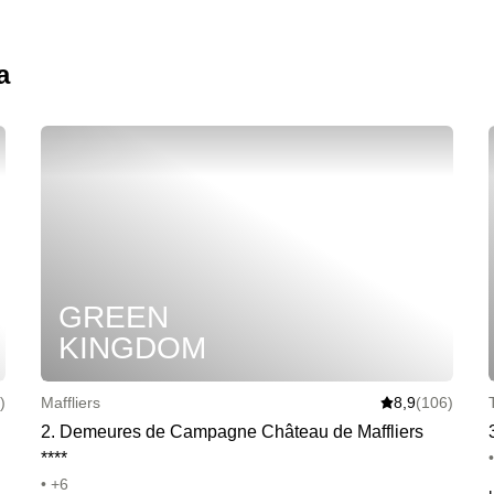
a
GREEN
KINGDOM
)
Maffliers
8,9
(106)
2
.
Demeures de Campagne Château de Maffliers
*
*
*
*
• +6