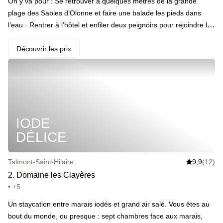
On y va pour : Se retrouver à quelques mètres de la grande
plage des Sables d’Olonne et faire une balade les pieds dans
l’eau · Rentrer à l’hôtel et enfiler deux peignoirs pour rejoindre le
bassin à jets · Tout plaquer pour un passage au hammam avec
votre +1 · Sentir qu’on est vraiment loin de tout avec un coucher
Découvrir les prix
de soleil sur la mer · Se réveiller le cœur léger et rejoindre le
salon panoramique pour le petit-déjeuner · Ou ne pas vouloir
sortir du lit et le faire monter en room-service
IODE
DÉLICE
Talmont-Saint-Hilaire
9,9
(12)
2
.
Domaine les Clayères
• +5
Un staycation entre marais iodés et grand air salé. Vous êtes au
bout du monde, ou presque : sept chambres face aux marais,