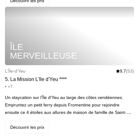
hammam · Et terminer dans le jacuzzi à la fin de la journée · Se
Découvrir les prix
glisser dans les draps de son grand lit · Prendre un maxi petit-
déjeuner le lendemain matin
ÎLE
MERVEILLEUSE
L'Île-d'Yeu
9,7
(53)
5
.
La Mission L'Ile d'Yeu
*
*
*
*
• +7
Un staycation sur l’Île d'Yeu au large des côtes vendéennes.
Empruntez un petit ferry depuis Fromentine pour rejoindre
ensuite ce 4 étoiles aux allures de maison de famille de Saint-
Sauveur. Une fois sur place, découvrez tous les trésors de l’île.
Mais pensez aussi à profiter du spa Nuxe, du rooftop (en saison
Découvrir les prix
estivale) et du magnifique jardin de l’hôtel avec seulement 22