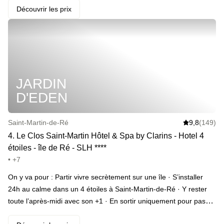
programme : enfiler son peignoir, son plus beau bonnet de bain
Découvrir les prix
et filer au spa avec grande piscine d’eau de mer chauffée, bain à
remous avec vue sur le lac et la forêt, hammam et sauna. Dîner
au restaurant avec cuisine au barbecue japonais et fumaison
minute. Sans oublier les douceurs du buffet petit-dej’ du
lendemain matin. · ️ Le highlight : l’une des plus grandes piscines
JARDIN
d’eau de mer en France pour faire la planche dans une eau à 31
degrés. · Et en extra : l’expérience spa upgradée en ajoutant un
D'EDEN
Massage Zen de 20min, le Bain Hydro Relax, Hydromassant ou
les trois à la fois (mais pas en même temps).
Saint-Martin-de-Ré
9,8
(149)
4
.
Le Clos Saint-Martin Hôtel & Spa by Clarins - Hotel 4
étoiles - île de Ré - SLH
*
*
*
*
• +7
On y va pour : Partir vivre secrètement sur une île · S’installer
24h au calme dans un 4 étoiles à Saint-Martin-de-Ré · Y rester
toute l’après-midi avec son +1 · En sortir uniquement pour passer
à la douche sensorielle · S’arrêter un petit moment dans le