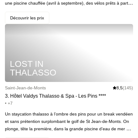
une piscine chauffée (avril à septembre), des vélos prêts à partir
et un jacuzzi extérieur en accès direct. Le matin, petit-déj avec
vue sur les parcs ostréicoles, puis départ pour la Pointe du Payré
Découvrir les prix
ou les halles de Talmont. Le soir, on peut ajouter un dîner
gastronomique au menu (en extra), ou tout simplement laisser
filer la lumière sur les roseaux. Intime, calme et sans folklore :
tout est dans le détail, de la literie au choix des assiettes. · ️ Le
highlight : En plus d’être niché en pleine zone Natura 2000, le
LOST IN
domaine propose des rencontres avec les ostréiculteurs du port –
une immersion iodée au cœur du vivant.
THALASSO
Saint-Jean-de-Monts
8,5
(145)
3
.
Hôtel Valdys Thalasso & Spa - Les Pins
*
*
*
*
• +7
Un staycation thalasso à l’ombre des pins pour un break vendéen
et sans prétention surplombant le golf de St Jean-de-Monts. On
plonge, tête la première, dans la grande piscine d’eau de mer et
on laisse couler tous ses soucis le temps de 24h. · Votre