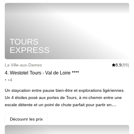
glacé. Un cocktail par personne pour commencer la soirée, suivi
des petits-déjeuners le lendemain matin. · ️ Le highlight : le puits
scandinave, parfait avant d’explorer les châteaux de la Loire.
TOURS
EXPRESS
La Ville-aux-Dames
8,9
(89)
4
.
Westotel Tours - Val de Loire
*
*
*
*
• +4
Un staycation entre pause bien-être et explorations ligériennes.
Un 4 étoiles posé aux portes de Tours, à mi-chemin entre une
escale détente et un point de chute parfait pour partir en
vadrouille sur la route des châteaux. Sauna pour déconnecter,
cocktail pour se mettre dans l’ambiance, et un grand lit king size
Découvrir les prix
pour plonger dans un sommeil royal. Le matin, passage express
par la salle de sport avant de se récompenser au buffet du petit-