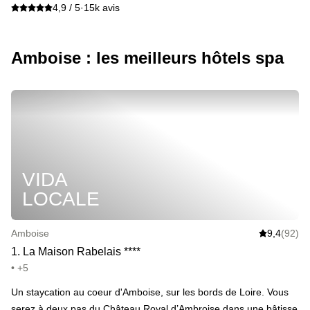
4,9 / 5
·
15k avis
Amboise : les meilleurs hôtels spa
VIDA
LOCALE
Amboise
9,4
(92)
1
.
La Maison Rabelais
*
*
*
*
• +5
Un staycation au coeur d'Amboise, sur les bords de Loire. Vous
serez à deux pas du Château Royal d’Ambroise dans une bâtisse