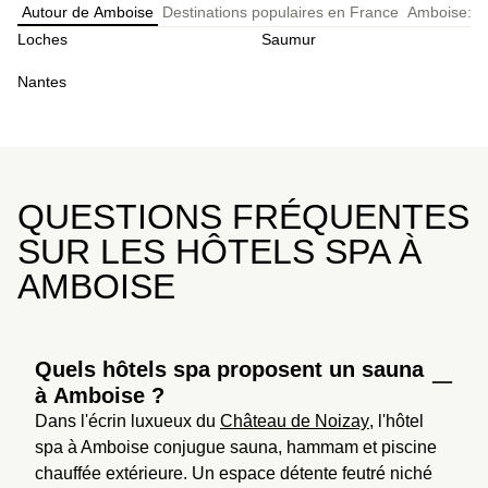
Autour de Amboise
Destinations populaires en France
Amboise: n
Loches
Saumur
Nantes
QUESTIONS FRÉQUENTES
SUR LES HÔTELS SPA À
AMBOISE
Quels hôtels spa proposent un sauna
à Amboise ?
Dans l'écrin luxueux du 
Château de Noizay
, l'hôtel 
spa à Amboise conjugue sauna, hammam et piscine 
chauffée extérieure. Un espace détente feutré niché 