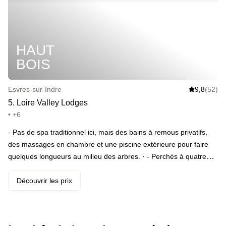
déj. Château de Villandry ou simple farniente ? À vous de
trancher. · ️ Le highlight : Sauna, fitness, cocktail et literie XXL, la
recette idéale pour un break entre confort moderne et évasion
HAUT
ligérienne.
BOIS
Esvres-sur-Indre
9,8
(52)
5
.
Loire Valley Lodges
• +6
- Pas de spa traditionnel ici, mais des bains à remous privatifs,
des massages en chambre et une piscine extérieure pour faire
quelques longueurs au milieu des arbres. · - Perchés à quatre
mètres du sol, ces lodges contemporains ouvrent leurs grandes
baies vitrées sur la canopée, avec terrasse XXL, jacuzzi privatif et
Découvrir les prix
parfois un chevreuil en guest du petit déjeuner. · - Entre la table
Ardent du chef Thomas Besnault, sélection Michelin 2024, les
produits du potager et un bar porté sur le vin nature, l’adresse