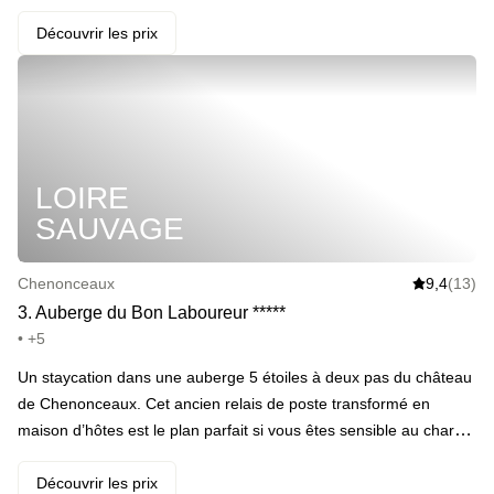
massages en extra : ici, on transpire de plaisir avant de s’attabler
face au parc. Aux manettes des fourneaux, un chef inspiré ; à la
Découvrir les prix
cave, Vouvray et Montlouis alignés comme à la parade. Les
chambres ? Silencieuses comme un cloître, douillettes comme un
après-midi de pluie. Et si le besoin d’air se fait sentir, la Loire à
Vélo passe juste à côté. · ️ Le highlight : Un dîner en 4 temps
imaginé au lever du jour par le chef Jacques Arrayet, servi face
LOIRE
au parc et accompagné des plus belles bouteilles de la Loire.
SAUVAGE
Chenonceaux
9,4
(13)
3
.
Auberge du Bon Laboureur
*
*
*
*
*
• +5
Un staycation dans une auberge 5 étoiles à deux pas du château
de Chenonceaux. Cet ancien relais de poste transformé en
maison d’hôtes est le plan parfait si vous êtes sensible au charme
de l’ancien. · Votre programme : accès à la piscine extérieure
chauffée à 32 degrés, au jacuzzi extérieur et au puits scandinave
Découvrir les prix