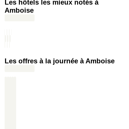
Les hôtels les mieux notés à
joue la forêt jusque dans l’assiette.
Amboise
Les offres à la journée à Amboise