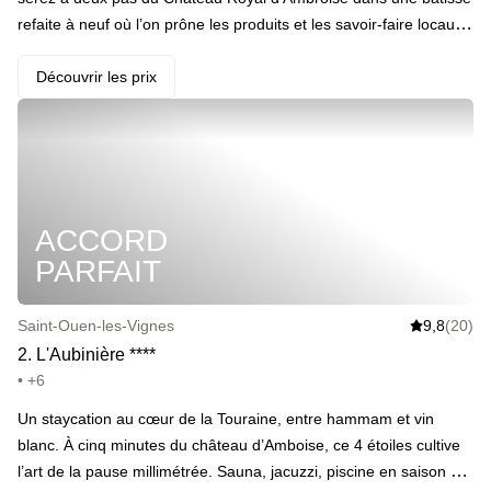
refaite à neuf où l’on prône les produits et les savoir-faire locaux.
· Votre programme : une bouteille de Vouvray pétillant, des billets
pour le Château Royal d’Amboise et les petits-déjeuners du
Découvrir les prix
lendemain. · ️ Le highlight : Du bar le soir jusqu’à votre table de
petit dej’ du lendemain matin, tous les produits viennent du coin !
· Et plein d’extras : massages, sauna privatisable pendant 1h …
ACCORD
PARFAIT
Saint-Ouen-les-Vignes
9,8
(20)
2
.
L'Aubinière
*
*
*
*
• +6
Un staycation au cœur de la Touraine, entre hammam et vin
blanc. À cinq minutes du château d’Amboise, ce 4 étoiles cultive
l’art de la pause millimétrée. Sauna, jacuzzi, piscine en saison et