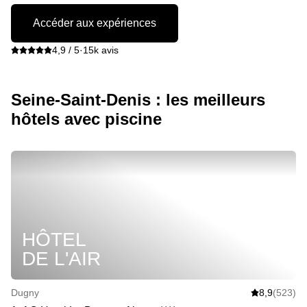
Accéder aux expériences
4,9 / 5
·
15k avis
Seine-Saint-Denis : les meilleurs
hôtels avec piscine
HÔTEL
DE L'AIR
Dugny
8,9
(523)