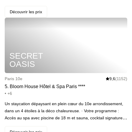
terrasse avec votre +1 _(en add-on)_ · Remonter jusqu'à la
chambre et dévaliser les snacks du mini-bar · Buller dans une
Découvrir les prix
chambre avec literie de palace et bouquiner l’un des milliers de
livres à disposition dans l’hôtel · Vivre le real american dream
avec du champagne en room-service _(en add-on)_ ·
Commencer la journée du lendemain par un petit-déjeuner bio en
buffet et des étoiles dans les yeux · Retourner sous la couette
SECRET
avec un check-out repoussé à 14h
OASIS
Paris 10e
9,6
(1152)
5
.
Bloom House Hôtel & Spa Paris
*
*
*
*
• +6
Un staycation dépaysant en plein cœur du 10e arrondissement,
dans un 4 étoiles à la déco chaleureuse. · Votre programme :
Accès au spa avec piscine de 18 m et sauna, cocktail signature
au choix et petit-déjeuner le lendemain matin. · ️ Le highlight : La