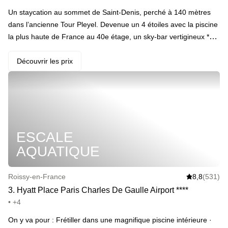
Un staycation au sommet de Saint-Denis, perché à 140 mètres
dans l’ancienne Tour Pleyel. Devenue un 4 étoiles avec la piscine
la plus haute de France au 40e étage, un sky-bar vertigineux *
(ouvert du mardi au samedi)*, et une vue qui pourrait rivaliser
avec un drone. Entre nuages et horizon, bienvenue dans un spot
Découvrir les prix
qui joue les stars du grand Paris. · Votre programme : 1h d’accès
à la piscine au 40ème étage (non privatif), verre de vin et planche
apéritive au Restaurant Pleyel en fin de journée et binge-
watching dans le lit king-size de la chambre. Le lendemain, petit-
déjeuner et départ repoussé à 14h en late check-out. · ️ Le
ESCALE
highlight : le coucher de soleil, que ce soit depuis la piscine avec
un cocktail au sky-bar au 40è, ou depuis la chambre au 26è
AQUATIQUE
étage. · Et plein d’extras : early check-in pour prendre de
l’avance, late check-out pour prolonger le kiff, dîner ou cocktails à
Roissy-en-France
8,8
(531)
rallonge depuis le Skybar de l'hôtel.
3
.
Hyatt Place Paris Charles De Gaulle Airport
*
*
*
*
• +4
On y va pour : Frétiller dans une magnifique piscine intérieure ·