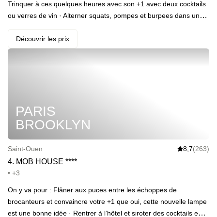
Trinquer à ces quelques heures avec son +1 avec deux cocktails
ou verres de vin · Alterner squats, pompes et burpees dans un
espace fitness dernier cri · Rester sous la couette plus longtemps
avec un check out repoussé à 14h · Commencer la journée du
Découvrir les prix
lendemain par un petit-déjeuner 4 étoiles
PARIS
BROOKLYN
Saint-Ouen
8,7
(263)
4
.
MOB HOUSE
*
*
*
*
• +3
On y va pour : Flâner aux puces entre les échoppes de
brocanteurs et convaincre votre +1 que oui, cette nouvelle lampe
est une bonne idée · Rentrer à l’hôtel et siroter des cocktails en