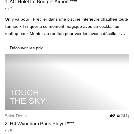
1
.
AC Hotel Le Bourget Airport
*
*
*
*
• +7
On y va pour : Frétiller dans une piscine intérieure chauffée toute
l’année · Trinquer à ce moment magique avec un cocktail au
rooftop bar · Monter au rooftop pour voir les avions décoller ·
Craquer pour un diner 3 étapes au restaurant Amélia (en add-on)
· Profiter de chambres insolites qui permettent d'observer les
Découvrir les prix
avions en peignoir depuis son lit · Commencer la journée du
lendemain par un petit-déjeuner buffet
TOUCH
THE SKY
Saint-Denis
8,4
(241)
2
.
H4 Wyndham Paris Pleyel
*
*
*
*
• +5