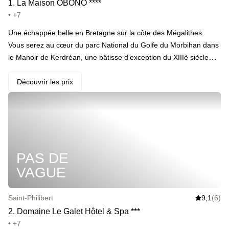
1
.
La Maison OBONO
*
*
*
*
• +7
Une échappée belle en Bretagne sur la côte des Mégalithes.
Vous serez au cœur du parc National du Golfe du Morbihan dans
le Manoir de Kerdréan, une bâtisse d’exception du XIIIè siècle
depuis transformée en un magnifique 4 étoiles avec une autre
dépendance juste à côté dans laquelle vous passerez la nuit. ·
Découvrir les prix
Votre programme : match de tennis en pleine nature, piscine
extérieure (en saison), accès au spa avec sauna et hammam en
fin de journée. Le lendemain, petit-déjeuner de produits locaux
avec vue sur le parc du manoir. · ️ Le highlight : la côte
morbihannaise est de loin l’une des plus belles de la région, et on
PAS DE
ne connaît pas un seul breton qui vous dira le contraire. Profitez-
en pour faire de belles balades sur les sentiers des douaniers. ·
VAGUE
Et en extra : une formule entrée-plat-dessert pour le dîner,
l’incroyable brunch du dimanche, du champagne…
Saint-Philibert
9,1
(6)
2
.
Domaine Le Galet Hôtel & Spa
*
*
*
• +7