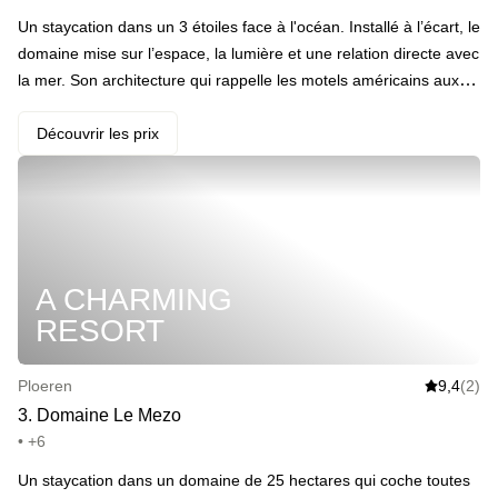
Un staycation dans un 3 étoiles face à l'océan. Installé à l’écart, le
domaine mise sur l’espace, la lumière et une relation directe avec
la mer. Son architecture qui rappelle les motels américains aux
lignes épurées, est tournée vers la nature. Les chambres sont
calmes, fonctionnelles, pensées pour le repos. Le spa complète
Découvrir les prix
l’expérience avec une approche simple du bien-être : sauna,
jacuzzi et hammam.
A CHARMING
RESORT
Ploeren
9,4
(2)
3
.
Domaine Le Mezo
• +6
Un staycation dans un domaine de 25 hectares qui coche toutes