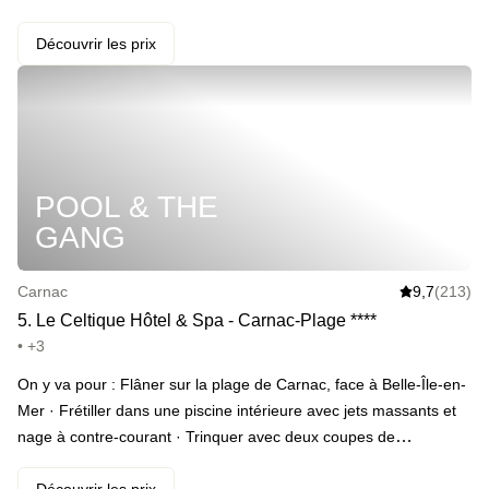
jacuzzi intérieur, promenade sur le sable fin et petit-déjeuner à
base de produits locaux le lendemain matin. · ️ Le highlight :
Découvrir les prix
profiter du coucher de soleil sur la plage. · Et en extras : du
champagne…
POOL & THE
GANG
Carnac
9,7
(213)
5
.
Le Celtique Hôtel & Spa - Carnac-Plage
*
*
*
*
• +3
On y va pour : Flâner sur la plage de Carnac, face à Belle-Île-en-
Mer · Frétiller dans une piscine intérieure avec jets massants et
nage à contre-courant · Trinquer avec deux coupes de
champagne sur un lit king size · Commencer la journée du