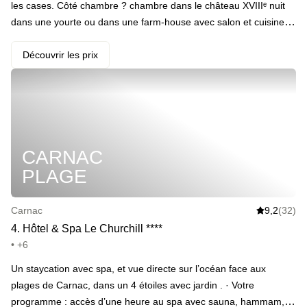
les cases. Côté chambre ? chambre dans le château XVIIIᵉ nuit
dans une yourte ou dans une farm-house avec salon et cuisine
partagée. Au restaurant, une cuisine gastronomique à base de
produits locaux, bio et de saison. Pour s’occuper, piscine
Découvrir les prix
couverte, terrain de tennis, pétanque, cours de yoga, massages
et évènements sont aussi proposés. · Le highlight : Le domaine
compte parmi les 100 plus beaux hôtels du monde.
CARNAC
PLAGE
Carnac
9,2
(32)
4
.
Hôtel & Spa Le Churchill
*
*
*
*
• +6
Un staycation avec spa, et vue directe sur l’océan face aux
plages de Carnac, dans un 4 étoiles avec jardin . · Votre
programme : accès d’une heure au spa avec sauna, hammam, et