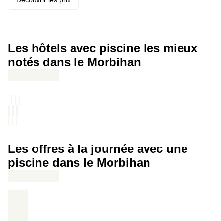
lendemain par un petit-déjeuner avec oeufs brouillés, saumon,
Découvrir les prix
charcuterie, huîtres, fromages, viennoiseries, crêpes, pâtisseries
maison, céréales, boissons chaudes et jus d’orange pressé ·
Sabrer une bouteille de champagne en peignoir _(en add-on)_
Les hôtels avec piscine les mieux
notés dans le Morbihan
Les offres à la journée avec une
piscine dans le Morbihan