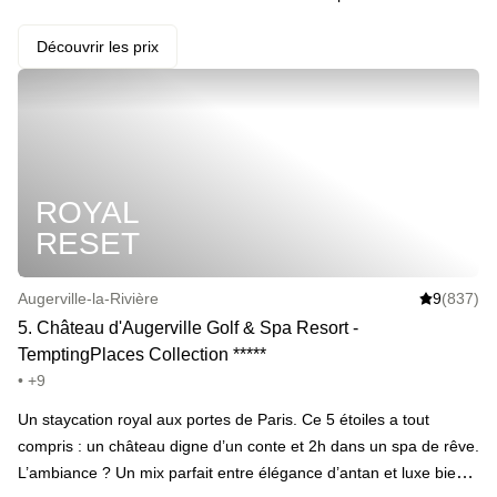
cheminée.
Découvrir les prix
ROYAL
RESET
Augerville-la-Rivière
9
(837)
5
.
Château d'Augerville Golf & Spa Resort -
TemptingPlaces Collection
*
*
*
*
*
• +9
Un staycation royal aux portes de Paris. Ce 5 étoiles a tout
compris : un château digne d’un conte et 2h dans un spa de rêve.
L’ambiance ? Un mix parfait entre élégance d’antan et luxe bien