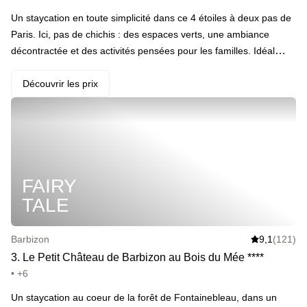
Un staycation en toute simplicité dans ce 4 étoiles à deux pas de
Paris. Ici, pas de chichis : des espaces verts, une ambiance
décontractée et des activités pensées pour les familles. Idéal
pour un week-end où l’on veut juste se retrouver, loin des
embouteillages et des écrans. · Votre programme : passage à la
Découvrir les prix
piscine intérieure qui s'ouvre, en saison, sur le jardin et un goûter
avec boisson chaude et patisserie autour de jeux de société. Le
lendemain, petit-déjeuner buffet pour bien attaquer la journée. · ️
Le highlight : l’accès direct à la forêt de Fontainebleau, parfaite
pour une balade à pied ou à vélo. Parce qu’un bol d’air frais, ça
FAIRY
fait du bien à tout le monde. · En extra : du champagne, et la
location de vélo pour la balade dans la forêt.
TALE
Barbizon
9,1
(121)
3
.
Le Petit Château de Barbizon au Bois du Mée
*
*
*
*
• +6
Un staycation au coeur de la forêt de Fontainebleau, dans un