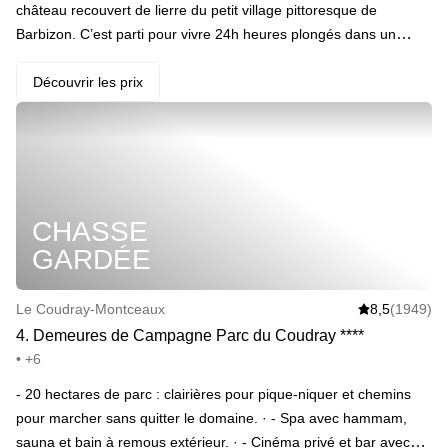
château recouvert de lierre du petit village pittoresque de
Barbizon. C’est parti pour vivre 24h heures plongés dans un
décor de conte de fées entre balades en forêt, grande maison
aux volets rouges et le chant des oiseaux pour bande son. · Votre
Découvrir les prix
programme : suivre une petite route bordée de sapins pour
arriver jusqu’à votre château, randonner sur les nombreux
sentiers aux alentours, traverser forêts et prairies avant de
rentrer profiter du spa avec sauna, jacuzzi et salle de fitness. On
prolonge la magie avec la piscine extérieure (non chauffée)
CHASSE
ouverte en saison et le petit-déjeuner du lendemain. · ️ Le
highlight : ouvrir grand les volets de son château au petit matin et
GARDÉE
avoir l’impression de plonger dans un tableau de Claude Monet.
Le Coudray-Montceaux
8,5
(1949)
4
.
Demeures de Campagne Parc du Coudray
*
*
*
*
• +6
- 20 hectares de parc : clairières pour pique-niquer et chemins
pour marcher sans quitter le domaine. · - Spa avec hammam,
sauna et bain à remous extérieur. · - Cinéma privé et bar avec