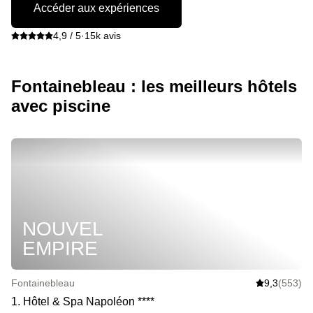
Accéder aux expériences
4,9 / 5
·
15k avis
Fontainebleau : les meilleurs hôtels
avec piscine
NOUVEL
EMPIRE
Fontainebleau
9,3
(553)
1
.
Hôtel & Spa Napoléon
*
*
*
*