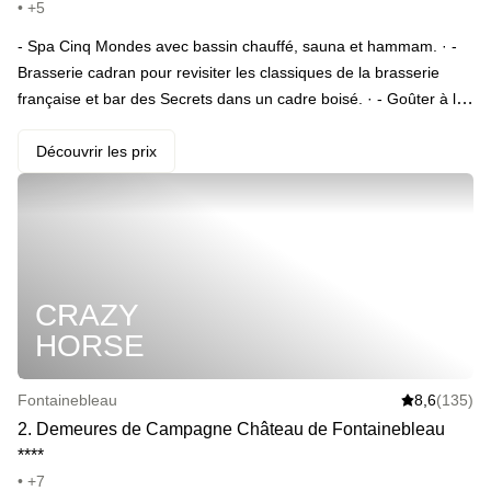
• +5
- Spa Cinq Mondes avec bassin chauffé, sauna et hammam. · -
Brasserie cadran pour revisiter les classiques de la brasserie
française et bar des Secrets dans un cadre boisé. · - Goûter à la
française : pâtisseries artisanales, viennoiseries et thés
d’exception.
Découvrir les prix
CRAZY
HORSE
Fontainebleau
8,6
(135)
2
.
Demeures de Campagne Château de Fontainebleau
*
*
*
*
• +7