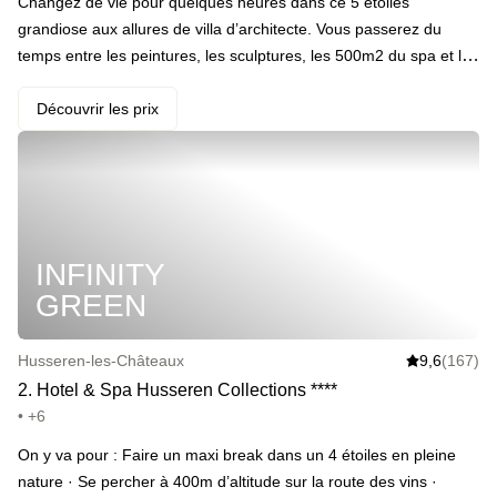
Changez de vie pour quelques heures dans ce 5 étoiles
grandiose aux allures de villa d’architecte. Vous passerez du
temps entre les peintures, les sculptures, les 500m2 du spa et le
restaurant étoilé. Suivez-nous, vous êtes sur liste. · Votre
programme : Aprem’ au spa avec piscine chauffée, bain à
Découvrir les prix
remous, sauna, hammam et fontaine de glace. Passez faire un
tour dans le domaine mais n’oubliez pas le musée Unterlinden
juste à côté. On ajoute deux cocktails, un goûter et les petits-
déjeuners du lendemain dans tous nos packages. · ️ Le highlight :
La maison d’Auguste Bartholdi est juste à côté, c’est lui qui a
INFINITY
sculpté la statue de la liberté. Classe. · Et en extra, un accueil
romantique dans la chambre.
GREEN
Husseren-les-Châteaux
9,6
(167)
2
.
Hotel & Spa Husseren Collections
*
*
*
*
• +6
On y va pour : Faire un maxi break dans un 4 étoiles en pleine
nature · Se percher à 400m d’altitude sur la route des vins ·