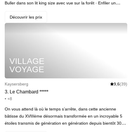
Buller dans son lit king size avec vue sur la forêt · Enfiler un
peignoir et filer au spa de 450m2 avec son +1 · Éliminer les
toxines dans le hammam, le sauna et le sanarium · Se relaxer
Découvrir les prix
sous les douches hydromassantes et dans le bassin sensoriel ·
Siroter deux verres de crémant d’Alsace au bar · Passer une nuit
super relax dans son lit XXL · S’arrêter à la salle de fitness au
réveil · Profiter du magnifique petit-déjeuner buffet 4 étoiles
VILLAGE
VOYAGE
Kaysersberg
9,6
(39)
3
.
Le Chambard
*
*
*
*
*
• +8
On vous attend là où le temps s’arrête, dans cette ancienne
bâtisse du XVIIIème désormais transformée en un incroyable 5
étoiles transmis de génération en génération depuis bientôt 30
ans. Vous serez au cœur du village de Kayseberg, l’un des plus