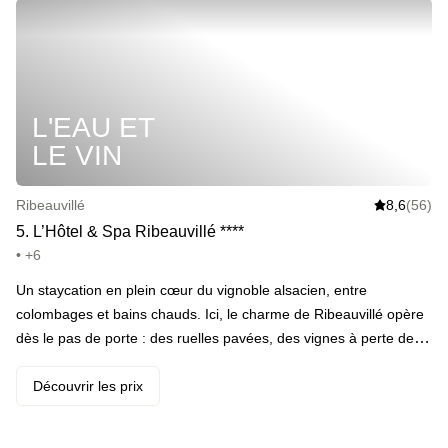
intérieure et alterner avec la piscine extérieure en saison estivale.
· Faire une escale toute en vapeur au sauna et au hammam ·
Craquer pour un massage aux raisins, des soins du visage et/ou
des pieds (en add-on) · S’installer en terrasse et siroter du
Crémant face aux vignes · Rester sur place jusqu’au dîner (en
L'EAU ET
add-on) · Faire le coup des pétales de roses à son +1 (en add-
on) · Passer l’une des plus belles nuit de sa vie · Se faire réveiller
LE VIN
par l’un des meilleurs petits-déjeuners de la région, fait maison et
avec des produits locaux
Ribeauvillé
8,6
(56)
5
.
L’Hôtel & Spa Ribeauvillé
*
*
*
*
• +6
Un staycation en plein cœur du vignoble alsacien, entre
colombages et bains chauds. Ici, le charme de Ribeauvillé opère
dès le pas de porte : des ruelles pavées, des vignes à perte de
vue et un 4 étoiles où l’on vient déconnecter en douceur. L’hôtel
joue la carte du confort feutré avec une déco inspirée du terroir,
Découvrir les prix
un spa complet et une piscine intérieure chauffée à 30 degrés,
idéale pour buller après une virée sur la Route des Vins. · ️ Le