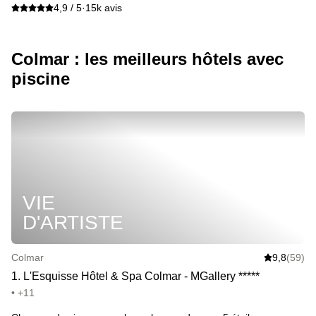
4,9 / 5
·
15k avis
Colmar : les meilleurs hôtels avec
piscine
VIE
D'ARTISTE
Colmar
9,8
(59)
1
.
L'Esquisse Hôtel & Spa Colmar - MGallery
*
*
*
*
*
• +11