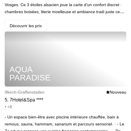
Vosges. Ce 3 étoiles alsacien joue la carte d’un confort discret :
chambres boisées, literie moelleuse et ambiance tradi juste ce
qu’il faut. Au programme, vous plongez dans la piscine intérieure,
faites grimper la température au sauna, buller au jacuzzi ou
Découvrir les prix
rêvasser au hammam – tout inclus. Après une nuit dans le calme
absolu de Birkenwald, petit-déj copieux pour reprendre contact
avec la réalité. À moins que vous ne décidiez de prolonger la
coupure. · ️ Le highlight : Spa tout inclus, du sauna au jacuzzi,
idéal pour déconnecter sans bouger.
AQUA
PARADISE
Illkirch-Graffenstaden
Nouveau
5
.
7Hotel&Spa
*
*
*
*
• +8
- Un espace bien-être avec piscine intérieure chauffée, bain à
remous, sauna, hammam, sanarium et parcours sensoriel. · - Le