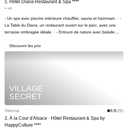
1
.
Hôtel Diana Restaurant & Spa
*
*
*
*
• +6
- Un spa avec piscine intérieure chauffée, sauna et hammam. · -
La Table du Diana, un restaurant ouvert sur le parc, avec une
terrasse ombragée idéale. · - Entouré de nature avec balade
dans le parc.
Découvrir les prix
VILLAGE
SECRET
Obernai
8,8
(25)
2
.
À la Cour d'Alsace · Hôtel Restaurant & Spa by
HappyCulture
*
*
*
*