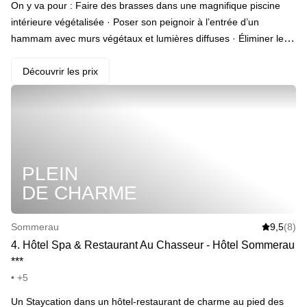
On y va pour : Faire des brasses dans une magnifique piscine
intérieure végétalisée · Poser son peignoir à l’entrée d’un
hammam avec murs végétaux et lumières diffuses · Éliminer les
toxines dans un sauna bien chaud · Trinquer à ce moment
magique avec son +1 · Brûler quelques calories dans une salle
Découvrir les prix
de fitness · Se faire réveiller par un petit-déjeuner avec fromages,
charcuterie, fruits, pâtisseries, miel et confitures locales, boissons
chaudes et jus de fruits
PLEIN
DE CHARME
Sommerau
9,5
(8)
4
.
Hôtel Spa & Restaurant Au Chasseur - Hôtel Sommerau
*
*
*
• +5
Un Staycation dans un hôtel-restaurant de charme au pied des