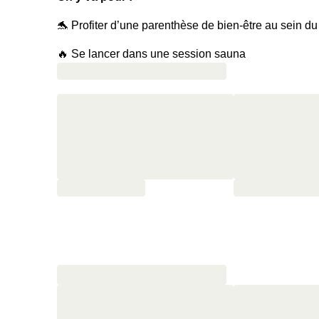
🐬 Profiter d’une parenthèse de bien-être au sein d
🔥 Se lancer dans une session sauna
🌋 Éliminer les toxines dans un hammam
🍹 Prolonger les festivités avec deux cocktails à sir
🥐 Commencer la journée du lendemain par un petit-