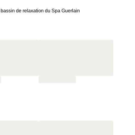
u bassin de relaxation du Spa Guerlain
oter au bar L'Orangerie
déjeuner sous forme de buffet