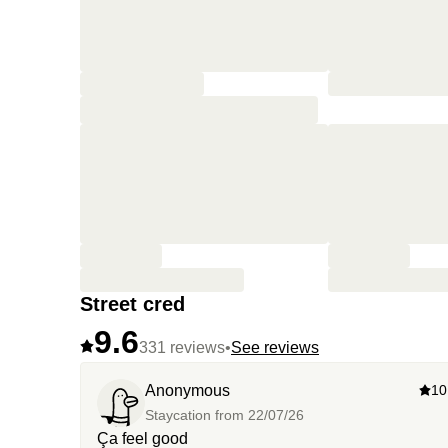
Street cred
9.6
331 reviews
•
See reviews
Anonymous
10
Staycation from
22/07/26
Ça feel good